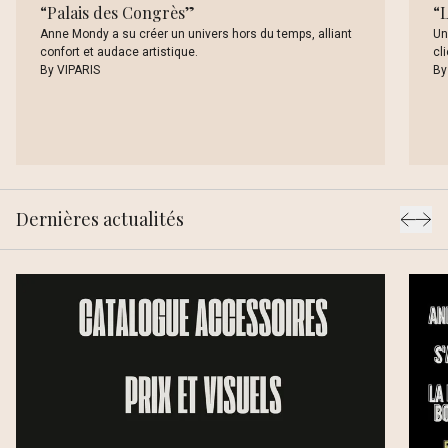
“
Palais des Congrès
”
“
Anne Mondy a su créer un univers hors du temps, alliant
Un
confort et audace artistique.
cl
By
VIPARIS
B
Dernières actualités