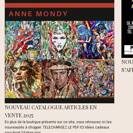
NOU
S’AF
NOUVEAU CATALOGUE ARTICLES EN
VENTE 2025
En plus de la boutique présente sur ce site, vous retrouvez ici les
nouveautés à shopper. TELECHARGEZ LE PDF ICI Idées cadeaux
pour Noel ? Faites moi ...