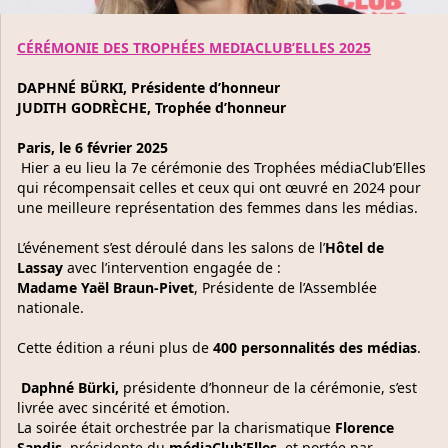
CÉRÉMONIE DES TROPHÉES MEDIACLUB’ELLES 2025
DAPHNÉ BÜRKI, Présidente d’honneur
JUDITH GODRÈCHE, Trophée d’honneur
Paris, le 6 février 2025
Hier a eu lieu la 7e cérémonie des Trophées médiaClub’Elles
qui récompensait celles et ceux qui ont œuvré en 2024 pour
une meilleure représentation des femmes dans les médias.
L’événement s’est déroulé dans les salons de l’
Hôtel de
Lassay
avec l’intervention engagée
de :
Madame Yaël Braun-Pivet
, Présidente de l’Assemblée
nationale.
Cette édition a réuni plus de
400 personnalités des médias
.
Daphné Bürki,
p
résidente d’honneur
de la cérémonie, s’est
livrée avec sincérité et émotion.
La soirée était orchestrée par la charismatique
Florence
Sandis,
p
résidente du
médiaClub’Elles
, et portée par