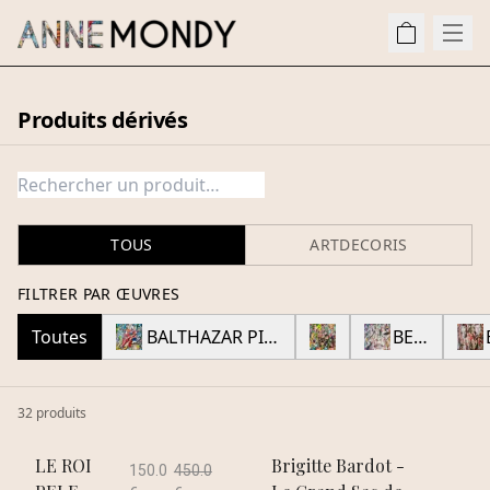
Produits dérivés
TOUS
ARTDECORIS
FILTRER PAR ŒUVRES
Toutes
BALTHAZAR PICSOU
BB.
BEAUTY
32
produit
s
LE ROI
Brigitte Bardot -
150.0
450.0