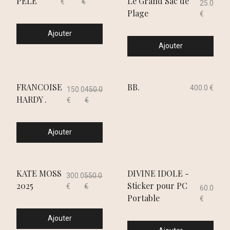
PELE
Le Grand Sac de
€
€
25.0
Plage
€
Ajouter
Ajouter
FRANCOISE
BB.
400.0 €
150.0
450.0
HARDY .
€
€
Ajouter
KATE MOSS
DIVINE IDOLE -
300.0
550.0
2025
Sticker pour PC
€
€
60.0
Portable
€
Ajouter