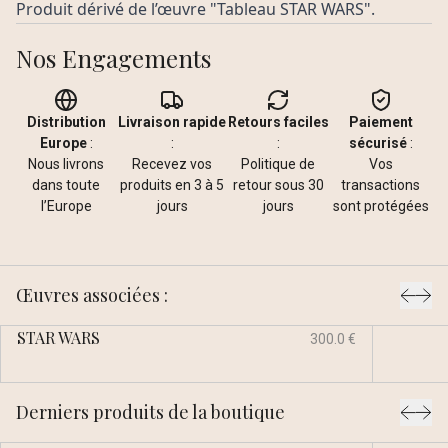
Produit dérivé de l’œuvre "Tableau STAR WARS".
Nos Engagements
Distribution
Livraison rapide
Retours faciles
Paiement
Europe
:
:
:
sécurisé
:
Nous livrons
Recevez vos
Politique de
Vos
dans toute
produits en 3 à 5
retour sous 30
transactions
l’Europe
jours
jours
sont protégées
Œuvres associées :
STAR WARS
300.0 €
Derniers produits de la boutique